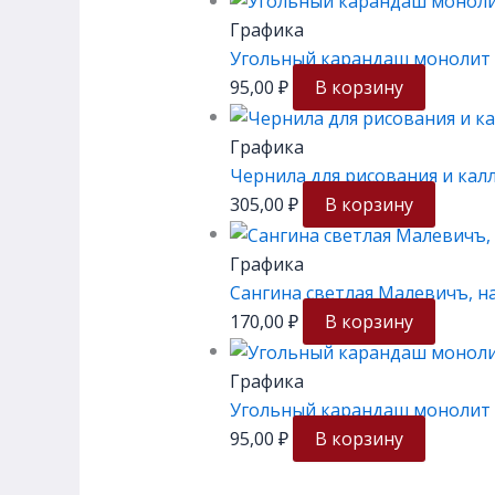
Графика
Угольный карандаш монолит 
95,00
₽
В корзину
Графика
Чернила для рисования и кал
305,00
₽
В корзину
Графика
Сангина светлая Малевичъ, н
170,00
₽
В корзину
Графика
Угольный карандаш монолит 
95,00
₽
В корзину