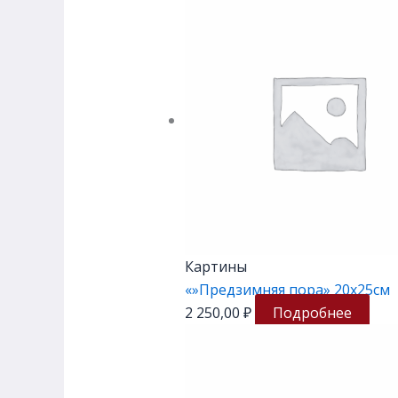
Картины
«»Предзимняя пора» 20х25см
2 250,00
₽
Подробнее