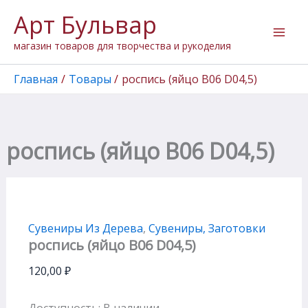
Количество
Перейти
Арт Бульвар
товара
к
роспись
содержимому
магазин товаров для творчества и рукоделия
(яйцо
В06
D04,5)
Главная
Товары
роспись (яйцо В06 D04,5)
роспись (яйцо В06 D04,5)
Сувениры Из Дерева
,
Сувениры, Заготовки
роспись (яйцо В06 D04,5)
120,00
₽
Доступность:
В наличии