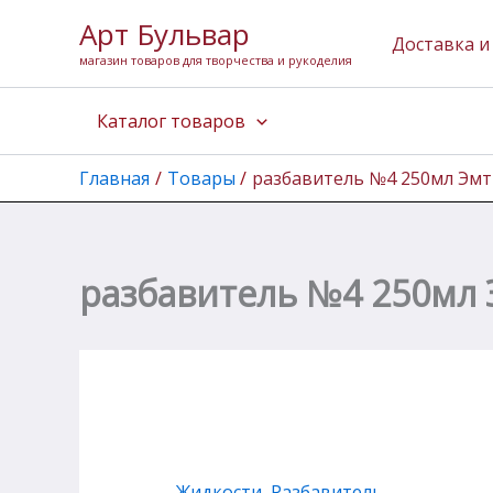
Количество
Перейти
Арт Бульвар
товара
к
Доставка и
разбавитель
магазин товаров для творчества и рукоделия
содержимому
№4
250мл
Каталог товаров
Эмти
Главная
Товары
разбавитель №4 250мл Эм
разбавитель №4 250мл
Жидкости
,
Разбавитель