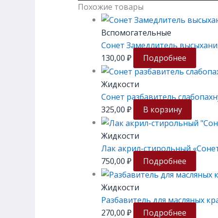
Похожие товары
Вспомогательные
Сонет Замедлитель высыхани
130,00
₽
Подробнее
Жидкости
Сонет разбавитель слабопах
325,00
₽
В корзину
Жидкости
Лак акрил-стирольный «Сонет
750,00
₽
Подробнее
Жидкости
Разбавитель для масляных кр
270,00
₽
Подробнее