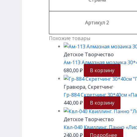
Артикул 2
Похожие товары
Детское Творчество
Ам-113 Алмазная мозаика 30*
680,00
₽
В корзину
Гравюра, Скретчинг
Гр-884 Скретчинг 30*40см «П
440,00
₽
В корзину
Детское Творчество
Квл-040 Квиллинг. Панно «Ли
240,00
₽
Подробнее