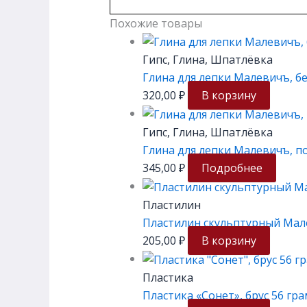
Похожие товары
Гипс, Глина, Шпатлёвка
Глина для лепки Малевичъ, бел
320,00
₽
В корзину
Гипс, Глина, Шпатлёвка
Глина для лепки Малевичъ, по
345,00
₽
Подробнее
Пластилин
Пластилин скульптурный Мале
205,00
₽
В корзину
Пластика
Пластика «Сонет», брус 56 гр