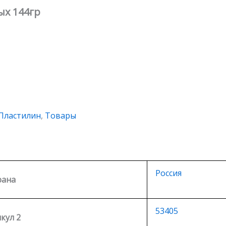
ых 144гр
Пластилин
,
Товары
Россия
рана
53405
кул 2