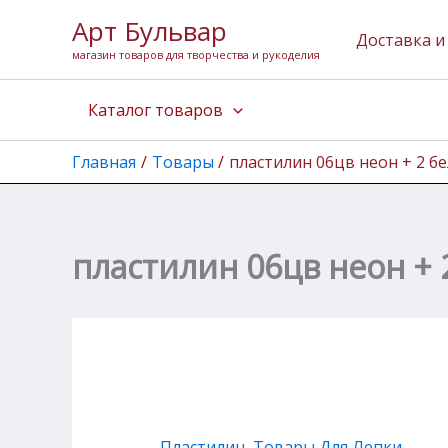
Количество
Перейти
Арт Бульвар
товара
к
Доставка и
пластилин
магазин товаров для творчества и рукоделия
содержимому
06цв
неон
Каталог товаров
+
2
белых
Главная
Товары
пластилин 06цв неон + 2 бе
144гр
ErichKrause
пластилин 06цв неон + 
Пластилин
,
Товары Для Лепки