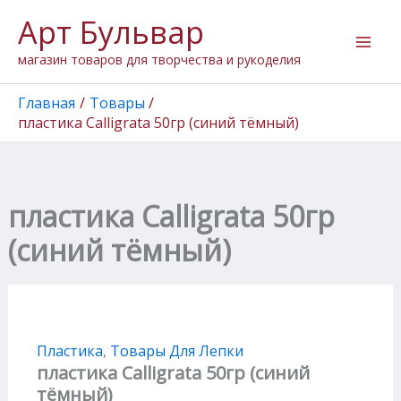
Количество
Перейти
Арт Бульвар
товара
к
пластика
содержимому
магазин товаров для творчества и рукоделия
Calligrata
50гр
(синий
Главная
Товары
тёмный)
пластика Calligrata 50гр (синий тёмный)
пластика Calligrata 50гр
(синий тёмный)
Пластика
,
Товары Для Лепки
пластика Calligrata 50гр (синий
тёмный)