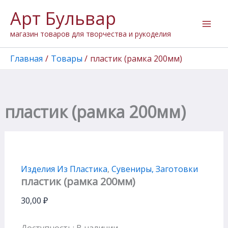
Количество
Перейти
Арт Бульвар
товара
к
пластик
содержимому
магазин товаров для творчества и рукоделия
(рамка
200мм)
Главная
Товары
пластик (рамка 200мм)
пластик (рамка 200мм)
Изделия Из Пластика
,
Сувениры, Заготовки
пластик (рамка 200мм)
30,00
₽
Доступность:
В наличии