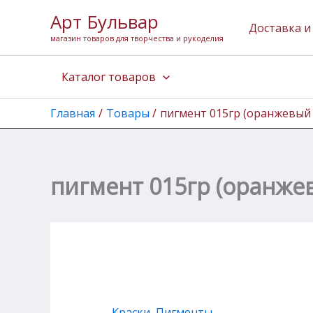
Количество
Перейти
Арт Бульвар
товара
к
Доставка и
пигмент
магазин товаров для творчества и рукоделия
содержимому
015гр
(оранжевый
Каталог товаров
светопрочный)
Эмти
Главная
Товары
пигмент 015гр (оранжевый
пигмент 015гр (оранже
Краски
,
Пигменты