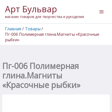
Количество
Перейти
Арт Бульвар
товара
к
Пг-006
содержимому
магазин товаров для творчества и рукоделия
Полимерная
глина.Магниты
"Красочные
Главная
Товары
рыбки"
Пг-006 Полимерная глина.Магниты «Красочные
рыбки»
Пг-006 Полимерная
глина.Магниты
«Красочные рыбки»