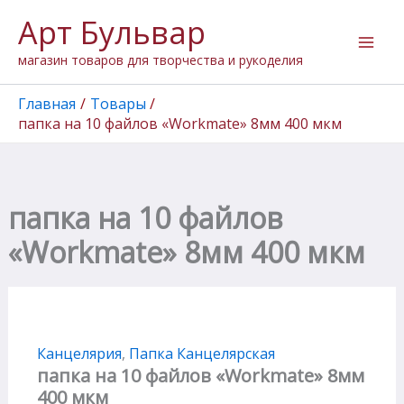
Количество
Перейти
Арт Бульвар
товара
к
папка
содержимому
магазин товаров для творчества и рукоделия
на
10
файлов
Главная
Товары
"Workmate"
папка на 10 файлов «Workmate» 8мм 400 мкм
8мм
400
мкм
папка на 10 файлов
«Workmate» 8мм 400 мкм
Канцелярия
,
Папка Канцелярская
папка на 10 файлов «Workmate» 8мм
400 мкм