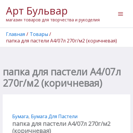
Количество
Перейти
Арт Бульвар
товара
к
папка
содержимому
магазин товаров для творчества и рукоделия
для
пастели
А4/07л
Главная
Товары
270г/
папка для пастели А4/07л 270г/м2 (коричневая)
м2
(коричневая)
папка для пастели А4/07л
270г/м2 (коричневая)
Бумага
,
Бумага Для Пастели
папка для пастели А4/07л 270г/м2
(коричневая)