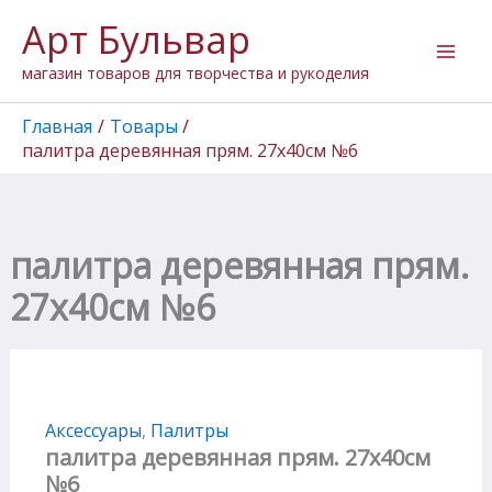
Количество
Перейти
Арт Бульвар
товара
к
палитра
содержимому
магазин товаров для творчества и рукоделия
деревянная
прям.
27х40см
Главная
Товары
№6
палитра деревянная прям. 27х40см №6
палитра деревянная прям.
27х40см №6
Аксессуары
,
Палитры
палитра деревянная прям. 27х40см
№6