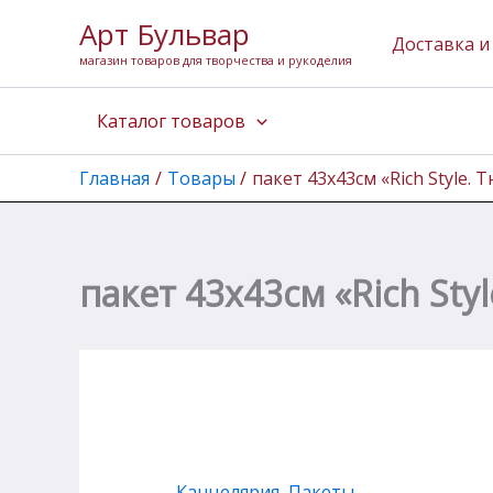
Перейти
Арт Бульвар
к
Доставка и
магазин товаров для творчества и рукоделия
содержимому
Каталог товаров
Главная
Товары
пакет 43х43см «Rich Style.
пакет 43х43см «Rich Sty
Канцелярия
,
Пакеты