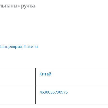
юльпаны» ручка-
Канцелярия
,
Пакеты
Китай
4630055790975