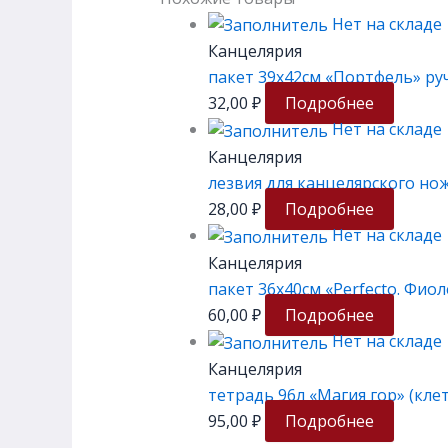
Нет на складе
Канцелярия
пакет 39х42см «Портфель» ру
32,00
₽
Подробнее
Нет на складе
Канцелярия
лезвия для канцелярского нож
28,00
₽
Подробнее
Нет на складе
Канцелярия
пакет 36х40см «Perfecto. Фио
60,00
₽
Подробнее
Нет на складе
Канцелярия
тетрадь 96л «Магия гор» (кле
95,00
₽
Подробнее