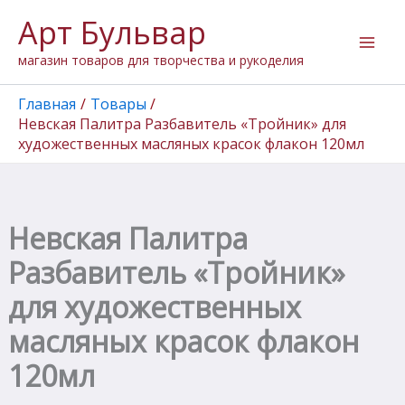
Количество
Перейти
Арт Бульвар
товара
к
Невская
содержимому
магазин товаров для творчества и рукоделия
Палитра
Разбавитель
"Тройник"
Главная
Товары
для
Невская Палитра Разбавитель «Тройник» для
художественных
художественных масляных красок флакон 120мл
масляных
красок
флакон
120мл
Невская Палитра
Разбавитель «Тройник»
для художественных
масляных красок флакон
120мл