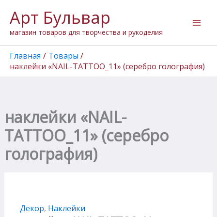
Количество
Перейти
Арт Бульвар
товара
к
наклейки
содержимому
магазин товаров для творчества и рукоделия
"NAIL-
TATTOO_11"
(серебро
Главная
Товары
голография)
наклейки «NAIL-TATTOO_11» (серебро голография)
наклейки «NAIL-
TATTOO_11» (серебро
голография)
Декор
,
Наклейки