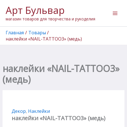
Количество
Перейти
Арт Бульвар
товара
к
наклейки
содержимому
магазин товаров для творчества и рукоделия
"NAIL-
TATTOO3"
(медь)
Главная
Товары
наклейки «NAIL-TATTOO3» (медь)
наклейки «NAIL-TATTOO3»
(медь)
Декор
,
Наклейки
наклейки «NAIL-TATTOO3» (медь)