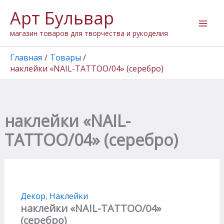
Количество
Перейти
Арт Бульвар
товара
к
наклейки
содержимому
магазин товаров для творчества и рукоделия
"NAIL-
TATTOO/04"
(серебро)
Главная
Товары
наклейки «NAIL-TATTOO/04» (серебро)
наклейки «NAIL-
TATTOO/04» (серебро)
Декор
,
Наклейки
наклейки «NAIL-TATTOO/04»
(серебро)