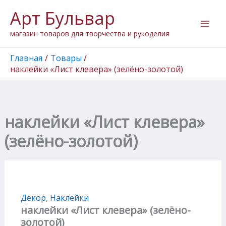
Количество
Перейти
Арт Бульвар
товара
к
наклейки
содержимому
магазин товаров для творчества и рукоделия
"Лист
клевера"
(зелёно-
Главная
Товары
золотой)
наклейки «Лист клевера» (зелёно-золотой)
наклейки «Лист клевера»
(зелёно-золотой)
Декор
,
Наклейки
наклейки «Лист клевера» (зелёно-
золотой)