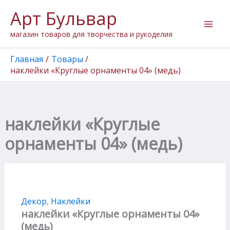
Количество
Перейти
Арт Бульвар
товара
к
наклейки
содержимому
магазин товаров для творчества и рукоделия
"Круглые
орнаменты
04"
Главная
Товары
(медь)
наклейки «Круглые орнаменты 04» (медь)
наклейки «Круглые
орнаменты 04» (медь)
Декор
,
Наклейки
наклейки «Круглые орнаменты 04»
(медь)