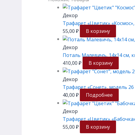
Декор
Трафарет «Цветик» «Космос», 
55,00
₽
В корзину
Декор
Поталь Малевичъ, 14х14 см, к
410,00
₽
В корзину
Декор
Трафарет «Сонет», модель 26 
40,00
₽
Подробнее
Декор
Трафарет «Цветик» «Бабочка»,
55,00
₽
В корзину