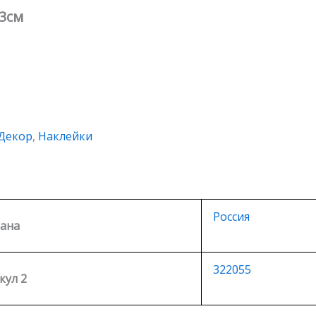
3см
Декор
,
Наклейки
Россия
ана
322055
кул 2