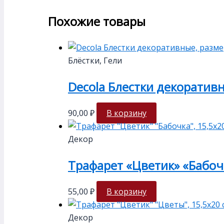
Похожие товары
Блёстки, Гели
Decola Блестки декоративн
90,00
₽
В корзину
Декор
Трафарет «Цветик» «Бабочк
55,00
₽
В корзину
Декор