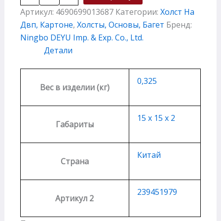
Артикул:
4690699013687
Категории:
Холст На
Двп, Картоне
,
Холсты, Основы, Багет
Бренд:
Ningbo DEYU Imp. & Exp. Co., Ltd.
Детали
0,325
Вес в изделии (кг)
15 х 15 х 2
Габариты
Китай
Страна
239451979
Артикул 2