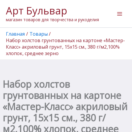
Количество
Перейти
Арт Бульвар
товара
к
Набор
содержимому
магазин товаров для творчества и рукоделия
холстов
грунтованных
на
Главная
Товары
картоне
Набор холстов грунтованных на картоне «Мастер-
"Мастер-
Класс» акриловый грунт, 15х15 см., 380 г/м2,100%
Класс"
хлопок, среднее зерно
акриловый
грунт,
15х15
см.,
380
Набор холстов
г/
м2,100%
грунтованных на картоне
хлопок,
среднее
«Мастер-Класс» акриловый
зерно
грунт, 15х15 см., 380 г/
м2,100% хлопок, среднее