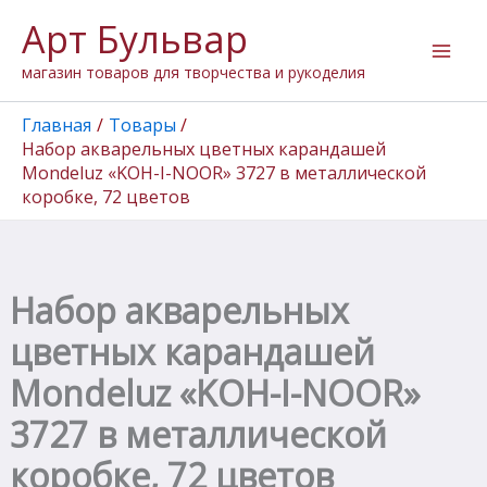
Количество
Перейти
Арт Бульвар
товара
к
Набор
содержимому
магазин товаров для творчества и рукоделия
акварельных
цветных
карандашей
Главная
Товары
Mondeluz
Набор акварельных цветных карандашей
"KOH-
Mondeluz «KOH-I-NOOR» 3727 в металлической
I-
коробке, 72 цветов
NOOR"
3727
в
металлической
коробке,
Набор акварельных
72
цветов
цветных карандашей
Mondeluz «KOH-I-NOOR»
3727 в металлической
коробке, 72 цветов