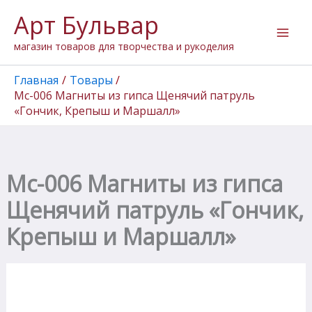
Количество
Перейти
Арт Бульвар
товара
к
Мс-006
содержимому
магазин товаров для творчества и рукоделия
Магниты
из
гипса
Главная
Товары
Щенячий
Мс-006 Магниты из гипса Щенячий патруль
патруль
«Гончик, Крепыш и Маршалл»
"Гончик,
Крепыш
и
Маршалл"
Мс-006 Магниты из гипса
Щенячий патруль «Гончик,
Крепыш и Маршалл»