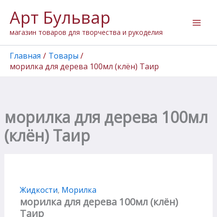
Количество
Перейти
Арт Бульвар
товара
к
морилка
содержимому
магазин товаров для творчества и рукоделия
для
дерева
100мл
Главная
Товары
(клён)
морилка для дерева 100мл (клён) Таир
Таир
морилка для дерева 100мл
(клён) Таир
Жидкости
,
Морилка
морилка для дерева 100мл (клён)
Таир