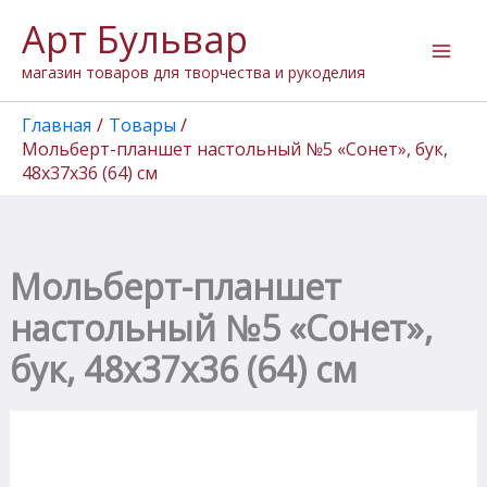
Количество
Перейти
Арт Бульвар
товара
к
Мольберт-
содержимому
магазин товаров для творчества и рукоделия
планшет
настольный
№5
Главная
Товары
"Сонет",
Мольберт-планшет настольный №5 «Сонет», бук,
бук,
48х37х36 (64) см
48х37х36
(64)
см
Мольберт-планшет
настольный №5 «Сонет»,
бук, 48х37х36 (64) см