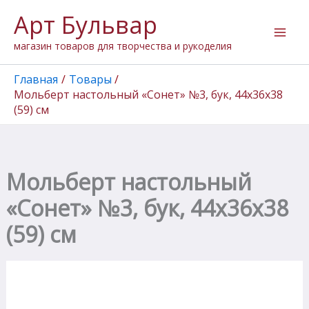
Количество
Перейти
Арт Бульвар
товара
к
Мольберт
содержимому
магазин товаров для творчества и рукоделия
настольный
"Сонет"
№3,
Главная
Товары
бук,
Мольберт настольный «Сонет» №3, бук, 44х36х38
44х36х38
(59) см
(59)
см
Мольберт настольный
«Сонет» №3, бук, 44х36х38
(59) см