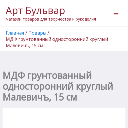
Количество
Перейти
Арт Бульвар
товара
к
МДФ
содержимому
магазин товаров для творчества и рукоделия
грунтованный
односторонний
круглый
Главная
Товары
Малевичъ,
МДФ грунтованный односторонний круглый
15
Малевичъ, 15 см
см
МДФ грунтованный
односторонний круглый
Малевичъ, 15 см