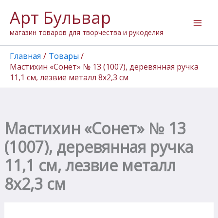
Количество
Перейти
Арт Бульвар
товара
к
Мастихин
содержимому
магазин товаров для творчества и рукоделия
"Сонет"
№
13
Главная
Товары
(1007),
Мастихин «Сонет» № 13 (1007), деревянная ручка
деревянная
11,1 см, лезвие металл 8х2,3 см
ручка
11,1
см,
лезвие
металл
Мастихин «Сонет» № 13
8х2,3
см
(1007), деревянная ручка
11,1 см, лезвие металл
8х2,3 см