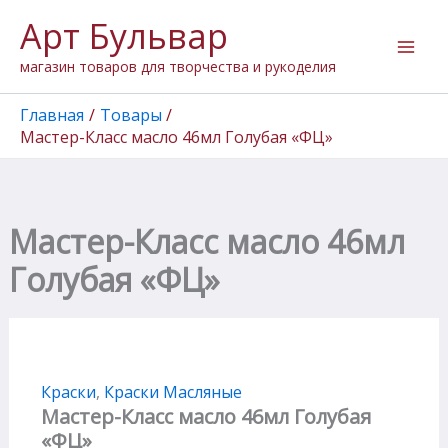
Количество
Перейти
Арт Бульвар
товара
к
Мастер-
содержимому
магазин товаров для творчества и рукоделия
Класс
масло
46мл
Главная
Товары
Голубая
Мастер-Класс масло 46мл Голубая «ФЦ»
«ФЦ»
Мастер-Класс масло 46мл
Голубая «ФЦ»
Краски
,
Краски Масляные
Мастер-Класс масло 46мл Голубая
«ФЦ»