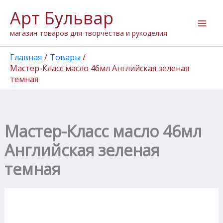
Количество
Перейти
Арт Бульвар
товара
к
Мастер-
содержимому
магазин товаров для творчества и рукоделия
Класс
масло
46мл
Главная
Товары
Английская
Мастер-Класс масло 46мл Английская зеленая
зеленая
темная
темная
Мастер-Класс масло 46мл
Английская зеленая
темная