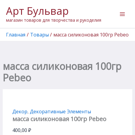
Количество
Перейти
Арт Бульвар
товара
к
масса
содержимому
магазин товаров для творчества и рукоделия
силиконовая
100гр
Pebeo
Главная
Товары
масса силиконовая 100гр Pebeo
масса силиконовая 100гр
Pebeo
Декор
,
Декоративные Элементы
масса силиконовая 100гр Pebeo
400,00
₽