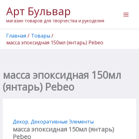
Количество
Перейти
Арт Бульвар
товара
к
масса
содержимому
магазин товаров для творчества и рукоделия
эпоксидная
150мл
(янтарь)
Главная
Товары
Pebeo
масса эпоксидная 150мл (янтарь) Pebeo
масса эпоксидная 150мл
(янтарь) Pebeo
Декор
,
Декоративные Элементы
масса эпоксидная 150мл (янтарь)
Pebeo