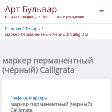
Количество
Перейти
Арт Бульвар
товара
к
маркер
содержимому
магазин товаров для творчества и рукоделия
перманентный
(чёрный)
Calligrata
Главная
Товары
маркер перманентный (чёрный) Calligrata
маркер перманентный
(чёрный) Calligrata
Графика
,
Маркеры
маркер перманентный (чёрный)
Calligrata