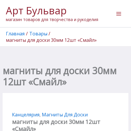
Количество
Перейти
Арт Бульвар
товара
к
магниты
содержимому
магазин товаров для творчества и рукоделия
для
доски
30мм
Главная
Товары
12шт
магниты для доски 30мм 12шт «Смайл»
"Смайл"
магниты для доски 30мм
12шт «Смайл»
Канцелярия
,
Магниты Для Доски
магниты для доски 30мм 12шт
«Смайл»