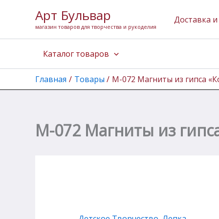
Количество
Перейти
Арт Бульвар
товара
к
Доставка и
М-072
магазин товаров для творчества и рукоделия
содержимому
Магниты
из
Каталог товаров
гипса
"Космическое
путешествие"
Главная
Товары
М-072 Магниты из гипса «
М-072 Магниты из гипс
Детское Творчество
,
Лепка