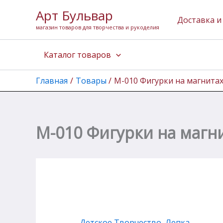
Количество
Перейти
Арт Бульвар
товара
к
Доставка и
М-010
магазин товаров для творчества и рукоделия
содержимому
Фигурки
на
Каталог товаров
магнитах
"Динозаврики"
Главная
Товары
М-010 Фигурки на магнита
М-010 Фигурки на магн
Детское Творчество
,
Лепка