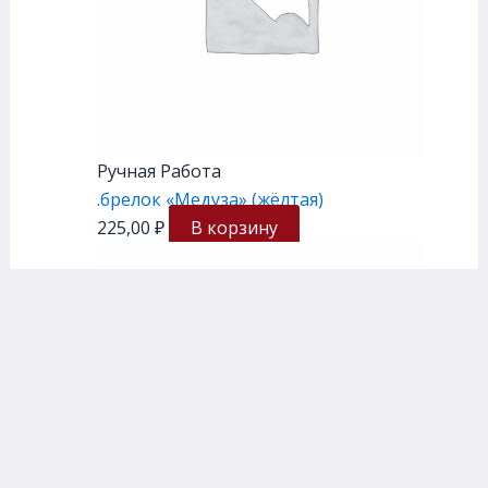
Ручная Работа
.брелок «Медуза» (жёлтая)
225,00
₽
В корзину