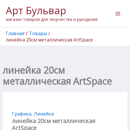
Количество
Перейти
Арт Бульвар
товара
к
линейка
содержимому
магазин товаров для творчества и рукоделия
20см
металлическая
ArtSpace
Главная
Товары
линейка 20см металлическая ArtSpace
линейка 20см
металлическая ArtSpace
Графика
,
Линейки
линейка 20см металлическая
ArtSpace