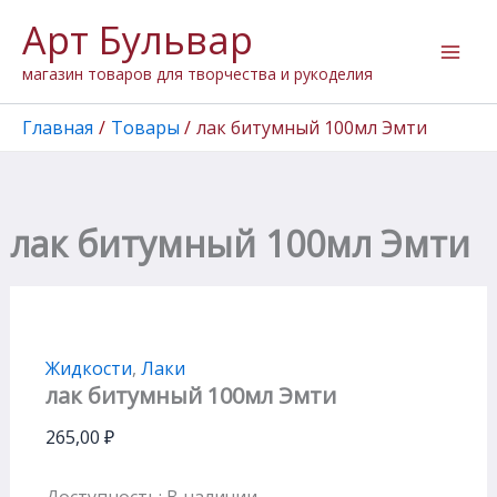
Количество
Перейти
Арт Бульвар
товара
к
лак
содержимому
магазин товаров для творчества и рукоделия
битумный
100мл
Эмти
Главная
Товары
лак битумный 100мл Эмти
лак битумный 100мл Эмти
Жидкости
,
Лаки
лак битумный 100мл Эмти
265,00
₽
Доступность:
В наличии