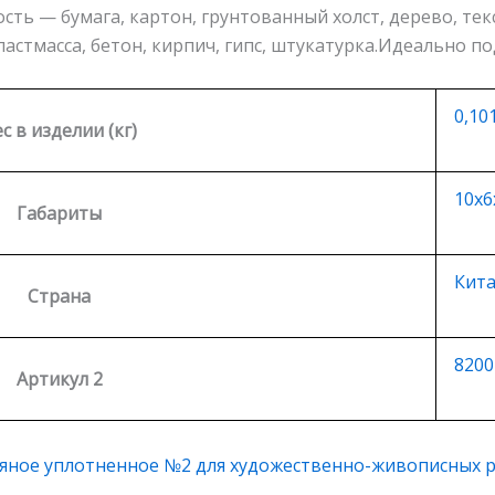
ть — бумага, картон, грунтованный холст, дерево, текс
пластмасса, бетон, кирпич, гипс, штукатурка.Идеально по
0,10
с в изделии (кг)
10х6
Габариты
Кит
Страна
8200
Артикул 2