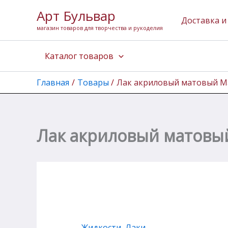
Количество
Перейти
Арт Бульвар
товара
к
Доставка и
Лак
магазин товаров для творчества и рукоделия
содержимому
акриловый
матовый
Каталог товаров
Малевичъ,
100
мл
Главная
Товары
Лак акриловый матовый Ма
Лак акриловый матовый
Жидкости
,
Лаки