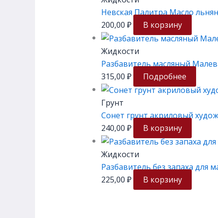
Невская Палитра Масло льня
200,00
₽
В корзину
Жидкости
Разбавитель масляный Малев
315,00
₽
Подробнее
Грунт
Сонет грунт акриловый худо
240,00
₽
В корзину
Жидкости
Разбавитель без запаха для м
225,00
₽
В корзину