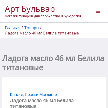
Количество
Перейти
Арт Бульвар
товара
к
Ладога
содержимому
магазин товаров для творчества и рукоделия
масло
46
мл
Главная
Товары
Белила
Ладога масло 46 мл Белила титановые
титановые
Ладога масло 46 мл Белила
титановые
Краски
,
Краски Масляные
Ладога масло 46 мл Белила
титановые