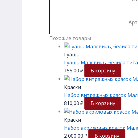
Арт
Похожие товары
Гуашь
Гуашь Малевичъ, белила тита
155,00
₽
В корзину
Краски
Набор витражных красок Мале
810,00
₽
В корзину
Краски
Набор акриловых красок Мале
2 000,00
₽
В корзину