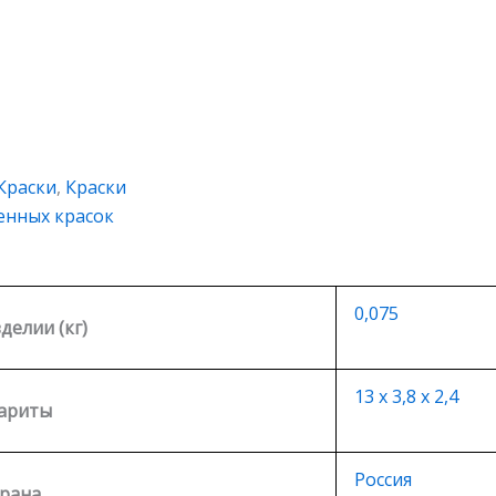
Краски
,
Краски
енных красок
0,075
зделии (кг)
13 х 3,8 х 2,4
ариты
Россия
рана