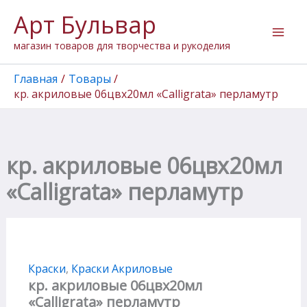
Количество
Перейти
Арт Бульвар
товара
к
кр.
содержимому
магазин товаров для творчества и рукоделия
акриловые
06цвх20мл
"Calligrata"
Главная
Товары
перламутр
кр. акриловые 06цвх20мл «Calligrata» перламутр
кр. акриловые 06цвх20мл
«Calligrata» перламутр
Краски
,
Краски Акриловые
кр. акриловые 06цвх20мл
«Calligrata» перламутр