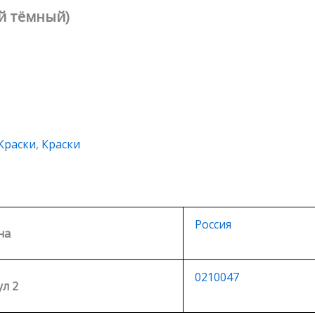
ый тёмный)
Краски
,
Краски
Россия
на
0210047
л 2