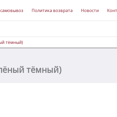
 самовывоз
Политика возврата
Новости
Кон
ный тёмный)
елёный тёмный)