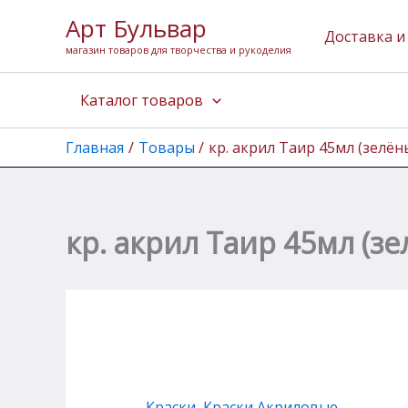
Количество
Перейти
Арт Бульвар
товара
к
Доставка и
кр.
магазин товаров для творчества и рукоделия
содержимому
акрил
Таир
Каталог товаров
45мл
(зелёный
тёмный)
Главная
Товары
кр. акрил Таир 45мл (зелё
кр. акрил Таир 45мл (з
Краски
,
Краски Акриловые