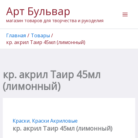
Количество
Перейти
Арт Бульвар
товара
к
кр.
содержимому
магазин товаров для творчества и рукоделия
акрил
Таир
45мл
Главная
Товары
(лимонный)
кр. акрил Таир 45мл (лимонный)
кр. акрил Таир 45мл
(лимонный)
Краски
,
Краски Акриловые
кр. акрил Таир 45мл (лимонный)