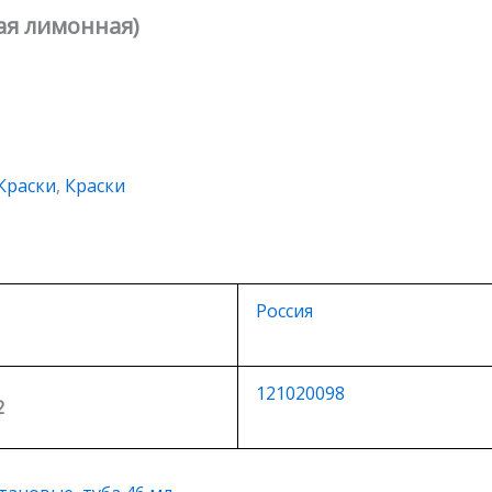
ая лимонная)
Краски
,
Краски
Россия
121020098
2