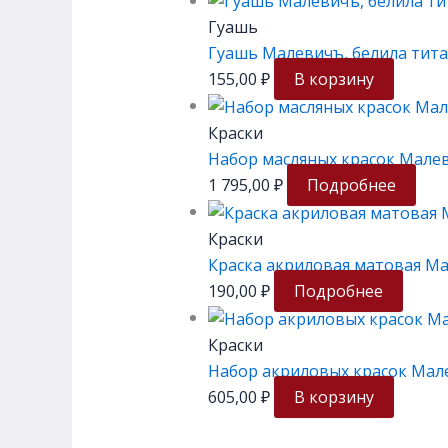
Гуашь
Гуашь Малевичъ, белила тита
155,00
₽
В корзину
Краски
Набор масляных красок Малев
1 795,00
₽
Подробнее
Краски
Краска акриловая матовая Ма
190,00
₽
Подробнее
Краски
Набор акриловых красок Мале
605,00
₽
В корзину