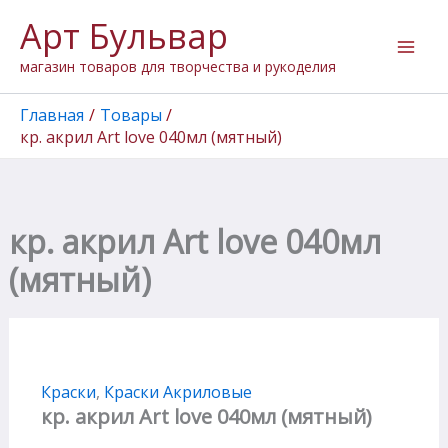
Количество
Перейти
Арт Бульвар
товара
к
кр.
содержимому
магазин товаров для творчества и рукоделия
акрил
Art
love
Главная
Товары
040мл
кр. акрил Art love 040мл (мятный)
(мятный)
кр. акрил Art love 040мл
(мятный)
Краски
,
Краски Акриловые
кр. акрил Art love 040мл (мятный)