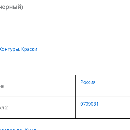
(чёрный)
Контуры
,
Краски
Россия
на
0709081
л 2