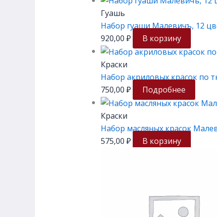
Гуашь
Набор гуаши Малевичъ, 12 цв
920,00
₽
В корзину
Краски
Набор акриловых красок по т
750,00
₽
Подробнее
Краски
Набор масляных красок Малеви
575,00
₽
В корзину