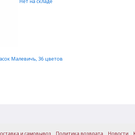
Нет на складе
асок Малевичъ, 36 цветов
оставка и самовывоз
Политика возврата
Новости